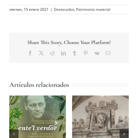
viernes, 15 enero 2021
|
Destacados
,
Patrimonio material
Share This Story, Choose Your Platform!
Facebook
Twitter
Reddit
LinkedIn
Tumblr
Pinterest
Vk
Correo
electrónico
Artículos relacionados