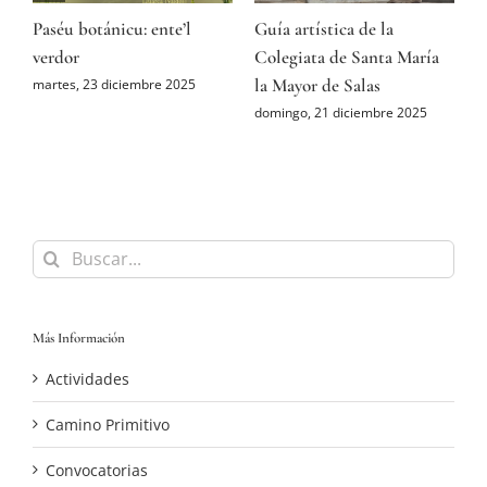
Paséu botánicu: ente’l
Guía artística de la
A
ón
verdor
Colegiata de Santa María
P
la Mayor de Salas
M
martes, 23 diciembre 2025
domingo, 21 diciembre 2025
s
Buscar:
Más Información
Actividades
Camino Primitivo
Convocatorias