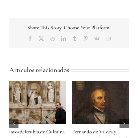
Share This Story, Choose Your Platform!
Facebook
Twitter
Reddit
LinkedIn
Tumblr
Pinterest
Vk
Correo
electrónico
Artículos relacionados
lavozdeltrubia.es: Culmina
Fernando de Valdés y
E