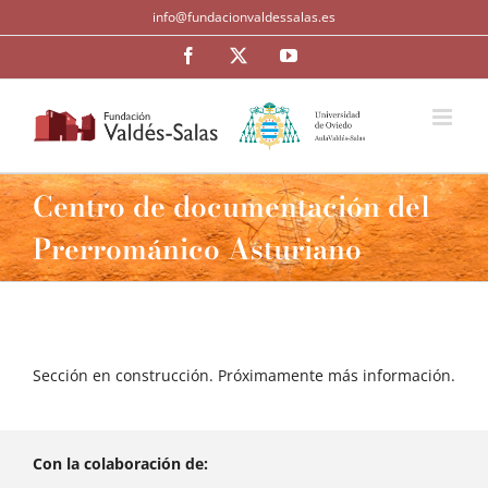
Saltar
info@fundacionvaldessalas.es
al
contenido
Facebook
Twitter
YouTube
Centro de documentación del
Prerrománico Asturiano
Sección en construcción. Próximamente más información.
Con la colaboración de: