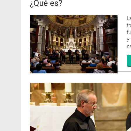
¿Qué es?
L
t
fu
y
c