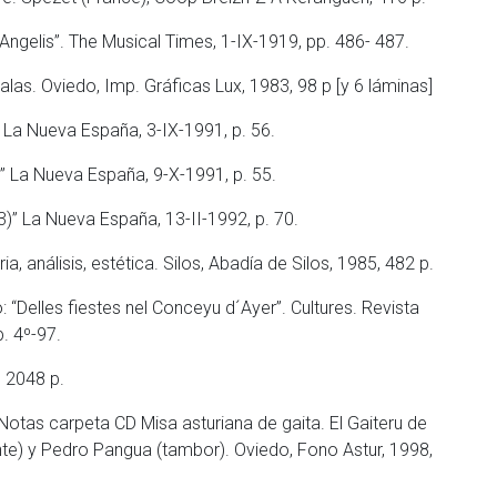
e Angelis”. The Musical Times, 1-IX-1919, pp. 486- 487.
Salas. Oviedo, Imp. Gráficas Lux, 1983, 98 p [y 6 láminas]
. La Nueva España, 3-IX-1991, p. 56.
)” La Nueva España, 9-X-1991, p. 55.
3)” La Nueva España, 13-II-1992, p. 70.
 análisis, estética. Silos, Abadía de Silos, 1985, 482 p.
“Delles fiestes nel Conceyu d´Ayer”. Cultures. Revista
p. 4º-97.
, 2048 p.
 Notas carpeta CD Misa asturiana de gaita. El Gaiteru de
ante) y Pedro Pangua (tambor). Oviedo, Fono Astur, 1998,