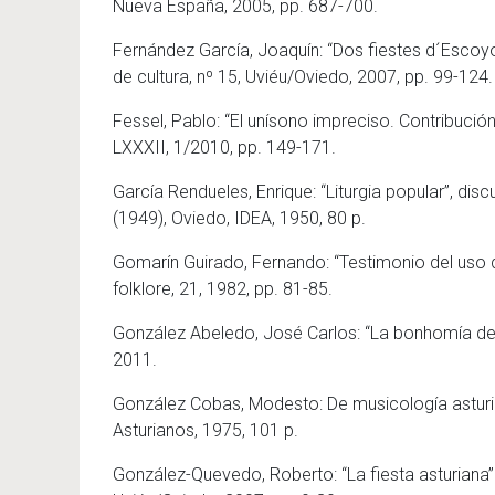
Nueva España, 2005, pp. 687-700.
Fernández García, Joaquín: “Dos fiestes d´Escoyo 
de cultura, nº 15, Uviéu/Oviedo, 2007, pp. 99-124.
Fessel, Pablo: “El unísono impreciso. Contribución
LXXXII, 1/2010, pp. 149-171.
García Rendueles, Enrique: “Liturgia popular”, disc
(1949), Oviedo, IDEA, 1950, 80 p.
Gomarín Guirado, Fernando: “Testimonio del uso d
folklore, 21, 1982, pp. 81-85.
González Abeledo, José Carlos: “La bonhomía de
2011.
González Cobas, Modesto: De musicología asturian
Asturianos, 1975, 101 p.
González-Quevedo, Roberto: “La fiesta asturiana”. 