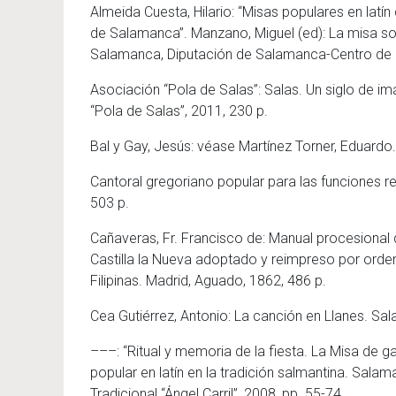
Almeida Cuesta, Hilario: “Misas populares en latín
de Salamanca”. Manzano, Miguel (ed): La misa sol
Salamanca, Diputación de Salamanca-Centro de Cul
Asociación “Pola de Salas”: Salas. Un siglo de im
“Pola de Salas”, 2011, 230 p.
Bal y Gay, Jesús: véase Martínez Torner, Eduardo.
Cantoral gregoriano popular para las funciones re
503 p.
Cañaveras, Fr. Francisco de: Manual procesional
Castilla la Nueva adoptado y reimpreso por orde
Filipinas. Madrid, Aguado, 1862, 486 p.
Cea Gutiérrez, Antonio: La canción en Llanes. Sala
–––: “Ritual y memoria de la fiesta. La Misa de 
popular en latín en la tradición salmantina. Sal
Tradicional “Ángel Carril”, 2008, pp. 55-74.