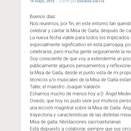
16 mayo, 2016
Escrito por
Enedina García
Buenos días:
Nos reunimos, por fin, en este entorno tan queri
celebrar y cantar la Misa de Gaita, después de c
La nueva fecha viable para todos los implicados d
especialmente significativo en esta parroquia, por
celebrarse, pero mucha gente seguramente la re
Soy consciente de que voy a extenderme un poco
públicamente algunos pensamientos y reflexiones
la Misa de Gaita, desde el punto vista de mi prop
técnicos y/o musicales de la Misa de Gaita estarían
Taller, el maestro Joaquín Valdeón.
Echamos mucho de menos hoy a D. Ángel Medina 
Oviedo, que hoy no pudo venir por motivos persona
una lección magistral sobre la Misa de Gaita. Án
trayectoria y características de las distintas misa
Misa de gaita: hibridaciones sacroasturianas.
Está dispuesto a colaborar, siempre que sus circ