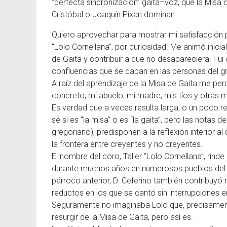
“perfecta sincronización” gaita–voz, que la Misa 
Cristóbal o Joaquín Pixan dominan.
Quiero aprovechar para mostrar mi satisfacción 
“Lolo Cornellana”, por curiosidad. Me animó inic
de Gaita y contribuir a que no desapareciera. Fu
confluencias que se daban en las personas del g
A raíz del aprendizaje de la Misa de Gaita me per
concreto, mi abuelo, mi madre, mis tíos y otras 
Es verdad que a veces resulta larga, o un poco r
sé si es “la misa” o es “la gaita”, pero las notas d
gregoriano), predisponen a la reflexión interior 
la frontera entre creyentes y no creyentes.
El nombre del coro, Taller “Lolo Cornellana”, rin
durante muchos años en numerosos pueblos del m
párroco anterior, D. Ceferino también contribuyó
reductos en los que se cantó sin interrupciones e
Seguramente no imaginaba Lolo que, precisamente 
resurgir de la Misa de Gaita, pero así es.