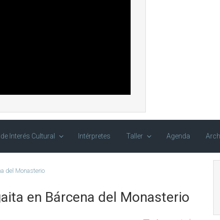
 de Interés Cultural
Intérpretes
Taller
Agenda
Arch
na del Monasterio
gaita en Bárcena del Monasterio