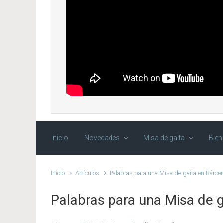
Inicio
Novedades
Misa de gaita
Bien
Inicio
Artículos
Palabras para una Misa de gaita en Bárce
Palabras para una Misa de 