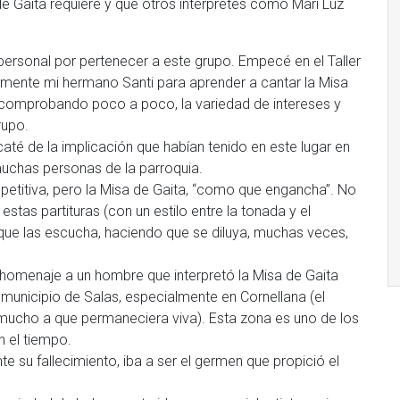
de Gaita requiere y que otros intérpretes como Mari Luz
personal por pertenecer a este grupo. Empecé en el Taller
ialmente mi hermano Santi para aprender a cantar la Misa
i comprobando poco a poco, la variedad de intereses y
rupo.
caté de la implicación que habían tenido en este lugar en
muchas personas de la parroquia.
epetitiva, pero la Misa de Gaita, “como que engancha”. No
e estas partituras (con un estilo entre la tonada y el
al que las escucha, haciendo que se diluya, muchas veces,
de homenaje a un hombre que interpretó la Misa de Gaita
unicipio de Salas, especialmente en Cornellana (el
 mucho a que permaneciera viva). Esta zona es uno de los
n el tiempo.
su fallecimiento, iba a ser el germen que propició el