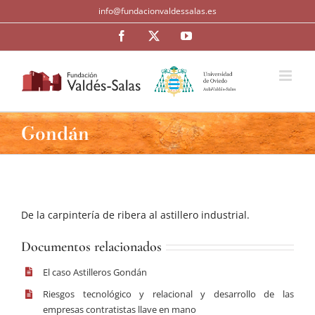
Saltar
info@fundacionvaldessalas.es
al
contenido
Facebook
Twitter
YouTube
Gondán
De la carpintería de ribera al astillero industrial.
Documentos relacionados
El caso Astilleros Gondán
Riesgos tecnológico y relacional y desarrollo de las
empresas contratistas llave en mano