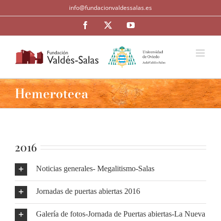
Saltar
info@fundacionvaldessalas.es
al
contenido
Facebook
Twitter
YouTube
Hemeroteca
2016
Noticias generales- Megalitismo-Salas
Jornadas de puertas abiertas 2016
Galería de fotos-Jornada de Puertas abiertas-La Nueva