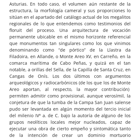
Asturias. En todo caso, el volumen aún restante de la
estructura, la morfología cameral y sus proporciones lo
sitúan en el apartado del catálogo actual de los megalitos
regionales de lo que entendemos como testimonios del
floruit del proceso. Una arquitectura de vocación
permanente ubicable en el mismo horizonte referencial
que monumentos tan singulares como los que vinimos
denominando como “de pórtico” de la Llastra da
Filadoira, en Allande, o Monte Areo XV, en Carreño, en la
comarca marítima de Cabo Peñas, y quizá en el tan
notable, a orillas del Sella, de la Capilla de Santa Cruz, en
Cangas de Onís. Los dos últimos con argumentos
arqueológicos y radiocarbónicos (de los que los de Monte
Areo aportan, al respecto, la mayor contribución)
permiten admitir como provisional, aunque verosímil, la
conjetura de que la tumba de la Campa San Juan salense
pudo ser levantada en algún momento del tercio inicial
del milenio IVº a. de C. bajo la autoría de alguno de los
grupos neolíticos locales mejor nucleados, capaz de
ejecutar una obra de cierto empeño y sintomática tanto
de la intención de crear un dominio mortuorio