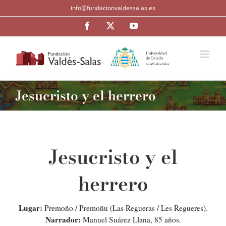
Saltar
info@fundacionvaldessalas.es
al
contenido
Facebook
Twitter
YouTube
Jesucristo y el herrero
Jesucristo y el
herrero
Lugar
:
Premoño / Premoñu (Las Regueras / Les Regueres).
Narrador:
Manuel Suárez Llana, 85 años.