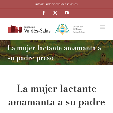
Saltar
info@fundacionvaldessalas.es
al
contenido
Facebook
Twitter
YouTube
La mujer lactante amamanta a
su padre preso
La mujer lactante
amamanta a su padre