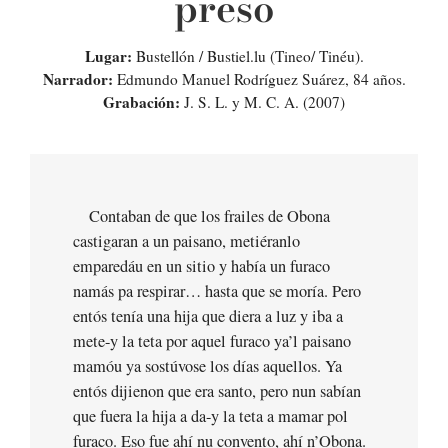
preso
Lugar
:
Bustellón / Bustiel.lu (Tineo/ Tinéu).
Narrador:
Edmundo Manuel Rodríguez Suárez, 84 años.
Grabación:
J. S. L. y M. C. A. (2007)
Contaban de que los frailes de Obona
castigaran a un paisano, metiéranlo
emparedáu en un sitio y había un furaco
namás pa respirar… hasta que se moría. Pero
entós tenía una hija que diera a luz y iba a
mete-y la teta por aquel furaco ya’l paisano
mamóu ya sostúvose los días aquellos. Ya
entós dijienon que era santo, pero nun sabían
que fuera la hija a da-y la teta a mamar pol
furaco. Eso fue ahí nu convento, ahí n’Obona.