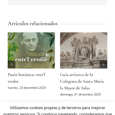
electrónico
Artículos relacionados
Paséu botánicu: ente’l
Guía artística de la
A
ón
verdor
Colegiata de Santa María
P
la Mayor de Salas
M
martes, 23 diciembre 2025
domingo, 21 diciembre 2025
s
Utilizamos cookies propias y de terceros para mejorar
nuestros servicios. Si continúa navegando, consideramos que