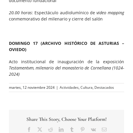
documento fundacional
20.00 horas
: Espectáculo audiolumínico de
video mapping
conmemorativo del milenario y cierre del salón
DOMINGO 17 (ARCHIVO HISTÓRICO DE ASTURIAS –
OVIEDO)
Acto institucional de inauguración de la exposición
Testamentvm, milenario del monasterio de Cornellana (1024-
2024)
martes, 12 noviembre 2024
|
Actividades
,
Cultura
,
Destacados
Share This Story, Choose Your Platform!
Facebook
Twitter
Reddit
LinkedIn
Tumblr
Pinterest
Vk
Correo