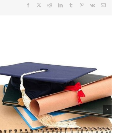
Facebook
Twitter
Reddit
LinkedIn
Tumblr
Pinterest
Vk
Correo
electrónico