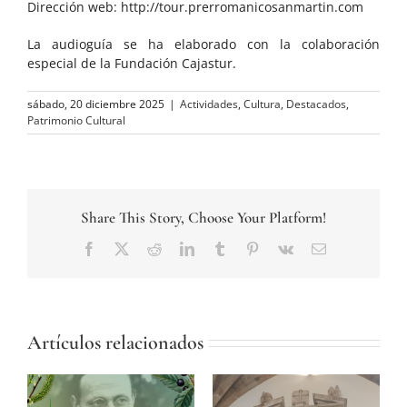
Dirección web: http://tour.prerromanicosanmartin.com
La audioguía se ha elaborado con la colaboración
especial de la Fundación Cajastur.
sábado, 20 diciembre 2025
|
Actividades
,
Cultura
,
Destacados
,
Patrimonio Cultural
Share This Story, Choose Your Platform!
Facebook
Twitter
Reddit
LinkedIn
Tumblr
Pinterest
Vk
Correo
electrónico
Artículos relacionados