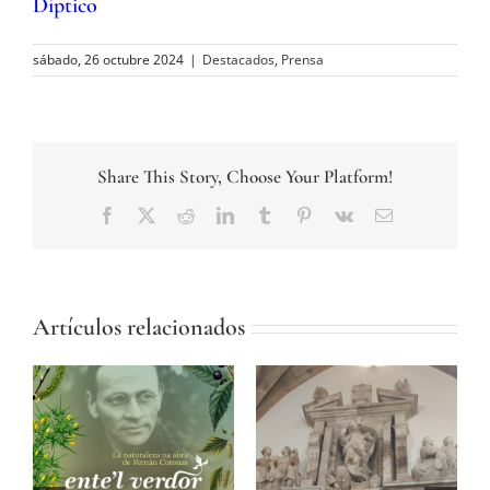
Díptico
sábado, 26 octubre 2024
|
Destacados
,
Prensa
Share This Story, Choose Your Platform!
Facebook
Twitter
Reddit
LinkedIn
Tumblr
Pinterest
Vk
Correo
electrónico
Artículos relacionados