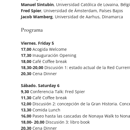
Manuel Sintubin
, Universidad Católica de Lovaina, Bélg
Fred Spier
, Universidad de Ámsterdam, Países Bajos
Jacob Wamberg
, Universidad de Aarhus, Dinamarca
Programa
Viernes. Friday 5
17,00
Acogida Welcome
17,30
Inauguración Opening
18,00
Café Coffee break
18,30-20,00
Discusión 1: estado actual de la Red Current
20,30
Cena Dinner
Sábado. Saturday 6
9,30
Conferencia Talk: Fred Spier
11,30
Café Coffee break
12,00
Discusión 2: concepción de la Gran Historia. Conce
13,30
Comida Lunch
16,00
Paseo hasta las cascadas de Nonaya Walk to Nonay
18,00- 20,00
Discusión 3: libro book
20,30
Cena Dinner