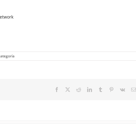
Network
categoría
Facebook
Twitter
Reddit
LinkedIn
Tumblr
Pinterest
Vk