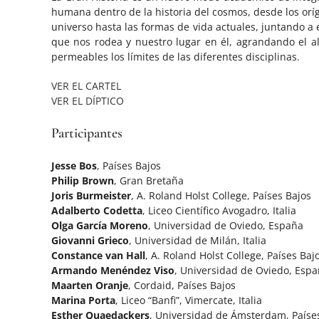
humana dentro de la historia del cosmos, desde los orí
universo hasta las formas de vida actuales, juntando 
que nos rodea y nuestro lugar en él, agrandando el al
permeables los límites de las diferentes disciplinas.
VER EL CARTEL
VER EL DÍPTICO
Participantes
Jesse Bos
, Países Bajos
Philip Brown
, Gran Bretaña
Joris Burmeister
, A. Roland Holst College, Países Bajos
Adalberto Codetta
, Liceo Científico Avogadro, Italia
Olga García Moreno
, Universidad de Oviedo, España
Giovanni Grieco
, Universidad de Milán, Italia
Constance van Hall
, A. Roland Holst College, Países Baj
Armando Menéndez Viso
, Universidad de Oviedo, Esp
Maarten Oranje
, Cordaid, Países Bajos
Marina Porta
, Liceo “Banfi”, Vimercate, Italia
Esther Quaedackers
, Universidad de Ámsterdam, Paíse