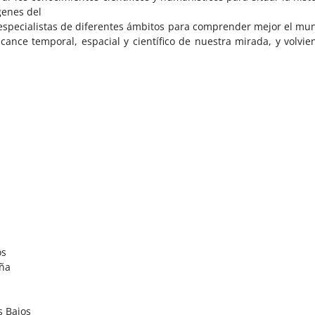
genes del
a especialistas de diferentes ámbitos para comprender mejor el mu
cance temporal, espacial y científico de nuestra mirada, y volvie
os
aña
s Bajos