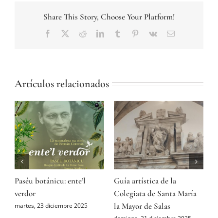
Share This Story, Choose Your Platform!
Facebook
Twitter
Reddit
LinkedIn
Tumblr
Pinterest
Vk
Correo
electrónico
Artículos relacionados
Paséu botánicu: ente’l
Guía artística de la
A
ón
verdor
Colegiata de Santa María
P
la Mayor de Salas
M
martes, 23 diciembre 2025