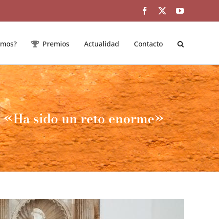
Facebook
Twitter
YouTube
emos?
Premios
Actualidad
Contacto
: «Ha sido un reto enorme»