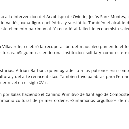
so a la intervención del Arzobispo de Oviedo, Jesús Sanz Montes, q
do Valdés, «una figura poliédrica y verstátil». También el alcalde d
este elemento patrimonial. Y recordó al fallecido economista sale
o Villaverde, celebró la recuperación del mausoleo poniendo el f
 Asturias. «Seguimos siendo una institución sólida y como este 
Asturias, Adrián Barbón, quien agradeció a los patronos «su compr
ultura y del arte renacentista». También tuvo palabras para Fernan
r nivel en el siglo XVI».
 por Salas haciendo el Camino Primitivo de Santiago de Compostela
rimonio cultural de primer orden». «Sintámonos orgullosos de 