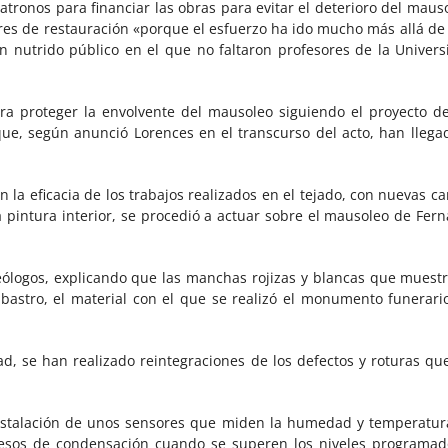
ronos para financiar las obras para evitar el deterioro del mauso
res de restauración «porque el esfuerzo ha ido mucho más allá de
n nutrido público en el que no faltaron profesores de la Univer
ra proteger la envolvente del mausoleo siguiendo el proyecto de 
que, según anunció Lorences en el transcurso del acto, han lleg
n la eficacia de los trabajos realizados en el tejado, con nuevas c
a pintura interior, se procedió a actuar sobre el mausoleo de Fer
eólogos, explicando que las manchas rojizas y blancas que muest
bastro, el material con el que se realizó el monumento funerario
d, se han realizado reintegraciones de los defectos y roturas que
stalación de unos sensores que miden la humedad y temperatura 
cesos de condensación cuando se superen los niveles programad