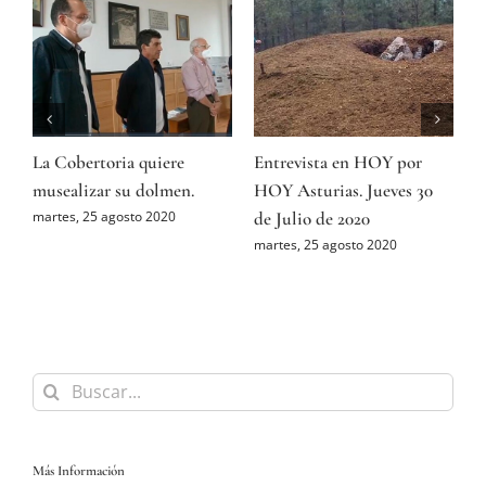
La Cobertoria quiere
Entrevista en HOY por
E
musealizar su dolmen.
HOY Asturias. Jueves 30
C
s
de Julio de 2020
c
martes, 25 agosto 2020
a
martes, 25 agosto 2020
m
Buscar:
Más Información