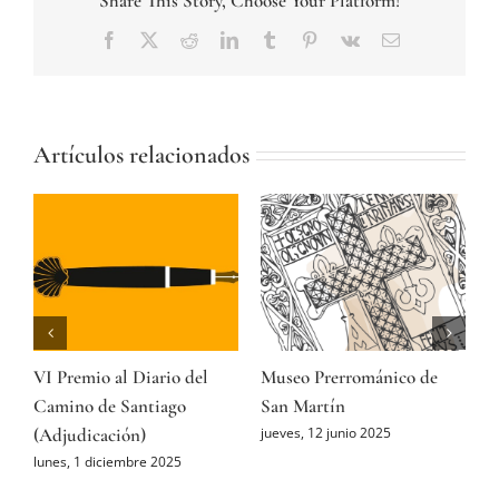
Share This Story, Choose Your Platform!
Facebook
Twitter
Reddit
LinkedIn
Tumblr
Pinterest
Vk
Correo
electrónico
Artículos relacionados
VI Premio al Diario del
Museo Prerrománico de
E
Camino de Santiago
San Martín
n
(Adjudicación)
i
jueves, 12 junio 2025
o
lunes, 1 diciembre 2025
s