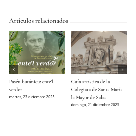
Artículos relacionados
Paséu botánicu: ente’l
Guía artística de la
A
ón
verdor
Colegiata de Santa María
P
la Mayor de Salas
M
martes, 23 diciembre 2025
domingo, 21 diciembre 2025
s