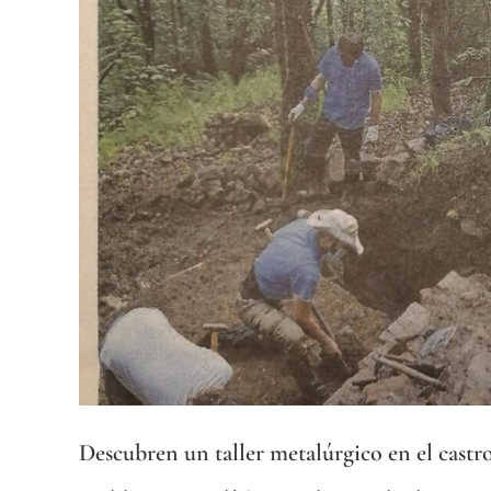
más
grande
Descubren un taller metalúrgico en el castr