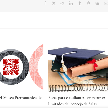
Facebook
Twitter
Reddit
LinkedIn
Tumblr
Pinterest
Vk
el Museo Prerrománico de
Becas para estudiantes con recursos
limitados del concejo de Salas