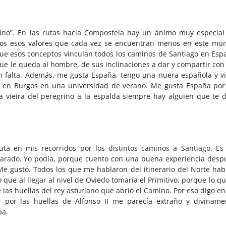
mino”. En las rutas hacia Compostela hay un ánimo muy especial
dos esos valores que cada vez se encuentran menos en este mu
rque esos conceptos vinculan todos los caminos de Santiago en Esp
que le queda al hombre, de sus inclinaciones a dar y compartir con 
n falta. Además, me gusta España, tengo una nuera española y vi
a en Burgos en una universidad de verano. Me gusta España por
 vieira del peregrino a la espalda siempre hay alguien que te d
a en mis recorridos por los distintos caminos a Santiago. Es
reparado. Yo podía, porque cuento con una buena experiencia desp
e gustó. Todos los que me hablaron del itinerario del Norte hab
o que al llegar al nivel de Oviedo tomaría el Primitivo, porque lo q
 las huellas del rey asturiano que abrió el Camino. Por eso digo en
 por las huellas de Alfonso II me parecía extraño y diviname
ba.