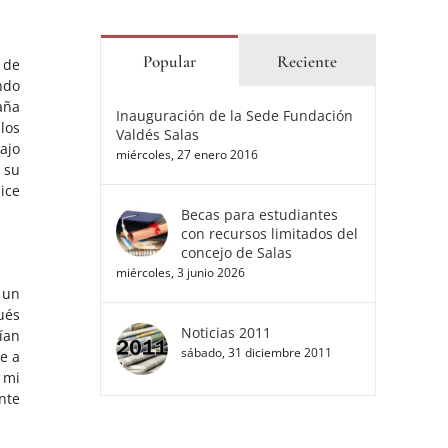
Popular
Reciente
 de
ndo
aña
Inauguración de la Sede Fundación
los
Valdés Salas
ajo
miércoles, 27 enero 2016
 su
ice
Becas para estudiantes
con recursos limitados del
concejo de Salas
miércoles, 3 junio 2026
 un
ués
Noticias 2011
ían
sábado, 31 diciembre 2011
ue a
 mi
nte