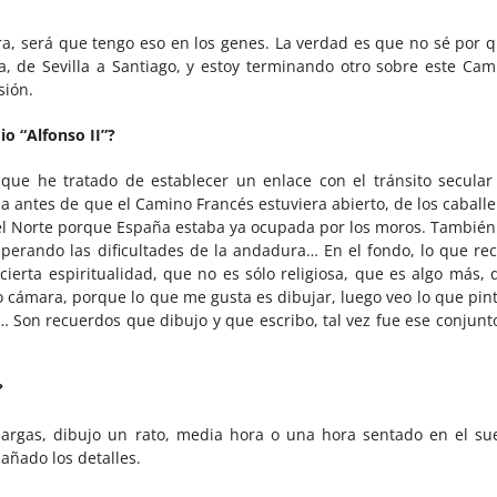
a, será que tengo eso en los genes. La verdad es que no sé por q
ta, de Sevilla a Santiago, y estoy terminando otro sobre este Cam
sión.
io “Alfonso II”?
 que he tratado de establecer un enlace con el tránsito secular
 antes de que el Camino Francés estuviera abierto, de los caballe
 el Norte porque España estaba ya ocupada por los moros. También
uperando las dificultades de la andadura… En el fondo, lo que rec
erta espiritualidad, que no es sólo religiosa, que es algo más, 
vo cámara, porque lo que me gusta es dibujar, luego veo lo que pint
 Son recuerdos que dibujo y que escribo, tal vez fue ese conjunto
?
rgas, dibujo un rato, media hora o una hora sentado en el sue
añado los detalles.