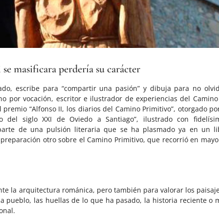
 se masificara perdería su carácter
do, escribe para “compartir una pasión” y dibuja para no olvid
no por vocación, escritor e ilustrador de experiencias del Camino
 premio “Alfonso II, los diarios del Camino Primitivo”, otorgado po
 del siglo XXI de Oviedo a Santiago”, ilustrado con fidelísi
rte de una pulsión literaria que se ha plasmado ya en un li
n preparación otro sobre el Camino Primitivo, que recorrió en mayo
e la arquitectura románica, pero también para valorar los paisaje
a pueblo, las huellas de lo que ha pasado, la historia reciente o 
onal.