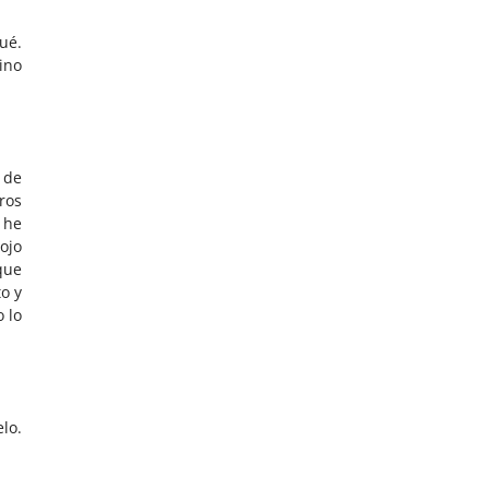
ué.
ino
 de
ros
 he
ojo
que
o y
 lo
lo.