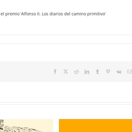
l premio ‘Alfonso II. Los diarios del camino primitivo’
Facebook
Twitter
Reddit
LinkedIn
Tumblr
Pinterest
Vk