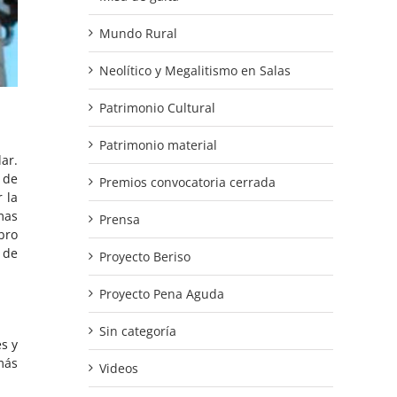
Mundo Rural
Neolítico y Megalitismo en Salas
Patrimonio Cultural
Patrimonio material
ar.
 de
Premios convocatoria cerrada
r la
mas
Prensa
bro
 de
Proyecto Beriso
Proyecto Pena Aguda
Sin categoría
s y
más
Videos