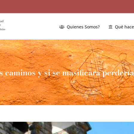
Quienes Somos?
Qué hac
s caminos y si se masificara perdería