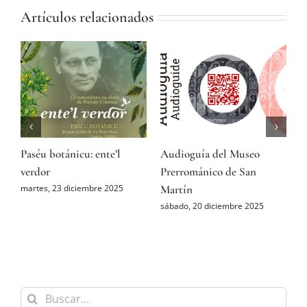
Artículos relacionados
Paséu botánicu: ente’l
Audioguía del Museo
V
ón
verdor
Prerrománico de San
P
Martín
martes, 23 diciembre 2025
v
sábado, 20 diciembre 2025
Buscar: