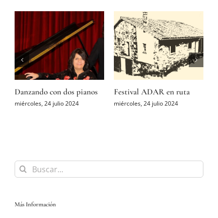
Danzando con dos pianos
Festival ADAR en ruta
E
i
miércoles, 24 julio 2024
miércoles, 24 julio 2024
c
m
Buscar:
Más Información