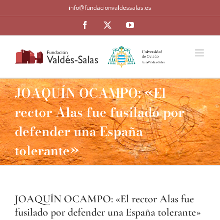
Saltar
info@fundacionvaldessalas.es
al
contenido
Facebook
Twitter
YouTube
JOAQUÍN OCAMPO: «El
rector Alas fue fusilado por
defender una España
tolerante»
JOAQUÍN OCAMPO: «El rector Alas fue
fusilado por defender una España tolerante»