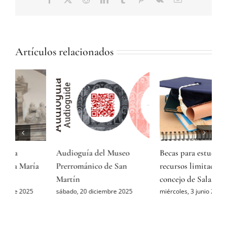
electrónico
Artículos relacionados
Audioguía del Museo
Becas para estudiantes con
L
Prerrománico de San
recursos limitados del
p
Martín
concejo de Salas
V
sábado, 20 diciembre 2025
miércoles, 3 junio 2026
s