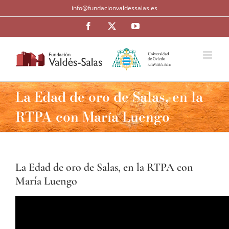
Saltar
info@fundacionvaldessalas.es
al
contenido
Facebook
Twitter
YouTube
La Edad de oro de Salas, en la
RTPA con María Luengo
La Edad de oro de Salas, en la RTPA con
María Luengo