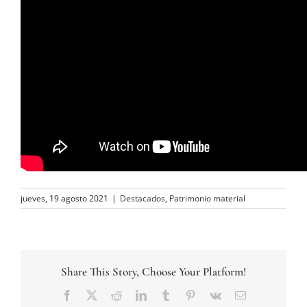
jueves, 19 agosto 2021
|
Destacados
,
Patrimonio material
Share This Story, Choose Your Platform!
Facebook
Twitter
Reddit
LinkedIn
Tumblr
Pinterest
Vk
Correo
electrónico