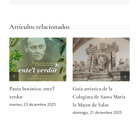
Artículos relacionados
Paséu botánicu: ente’l
Guía artística de la
A
ón
verdor
Colegiata de Santa María
P
la Mayor de Salas
M
martes, 23 diciembre 2025
domingo, 21 diciembre 2025
s