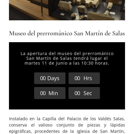
Museo del prerrománico San Martín de Salas
La apertura del museo del prerrománico
San Martín de Salas tendrá lugar el
martes 11 de Junio a las 10:30 horas.
0
0
Days
0
0
Hrs
0
0
Min
0
0
Sec
Instalado en la Capilla del Palacio de los Valdés Salas,
conserva el valioso conjunto de piezas y lápidas
epigráficas, procedentes de la iglesia de San Martín,