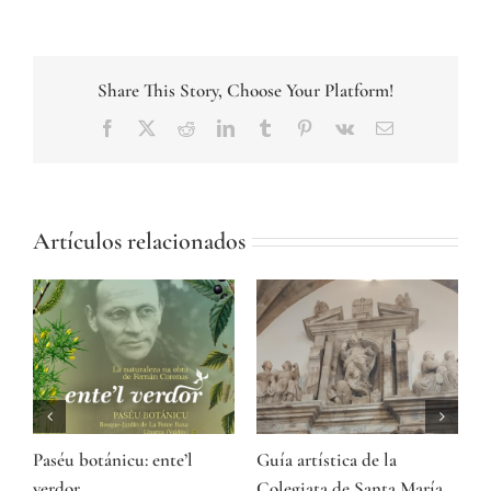
Share This Story, Choose Your Platform!
Facebook
Twitter
Reddit
LinkedIn
Tumblr
Pinterest
Vk
Correo
electrónico
Artículos relacionados
Paséu botánicu: ente’l
Guía artística de la
A
ón
verdor
Colegiata de Santa María
P