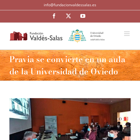
Saltar
info@fundacionvaldessalas.es
al
contenido
Facebook
Twitter
YouTube
Pravia se convierte en un aula
de la Universidad de Oviedo
Ver
imagen
más
grande