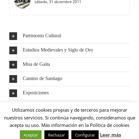
sábado, 31 diciembre 2011
Patrimonio Cultural
Estudios Medievales y Siglo de Oro
Misa de Gaita
Camino de Santiago
Exposiciones
Mundo Rural
Utilizamos cookies propias y de terceros para mejorar
nuestros servicios. Si continúa navegando, consideramos que
acepta su uso. Más información en la Política de cookies
Leer más
Aceptar
Rechazar
Configurar
Copyright 2016 Fundación Valdés-Salas |
Aviso Legal