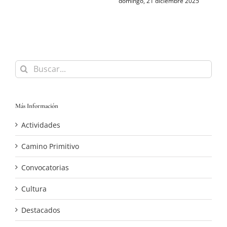
domingo, 21 diciembre 2025
s
Buscar:
Más Información
Actividades
Camino Primitivo
Convocatorias
Cultura
Destacados