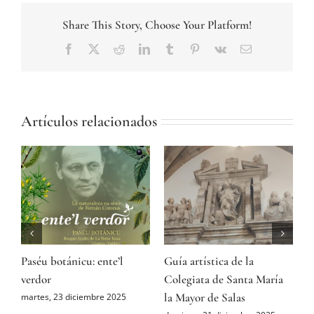
Share This Story, Choose Your Platform!
Facebook
Twitter
Reddit
LinkedIn
Tumblr
Pinterest
Vk
Correo
electrónico
Artículos relacionados
Paséu botánicu: ente’l
Guía artística de la
A
ón
verdor
Colegiata de Santa María
P
la Mayor de Salas
M
martes, 23 diciembre 2025