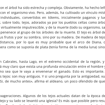
con el árbol ha sido estrecha y compleja. Obviamente, ha hecho leñ
n el organismo vivo. Pero, además, ha cultivado un vínculo míst
ndividuales, convertidos en tótems, inicialmente paganos y lu
y, sobre todo, tejos, adorados ya por los pueblos celtas como árbo
s virtualmente imputrescible, y de la muerte (todo su organismo, sa
o penenece al grupo de los árboles de la muerte. El tejo es árbol d
s frutos y por su sombra, sino por su madera. De madera de tejo
 distancia, por lo que es muy probable que el arco de Diana, 
uera como se suponía de plata (tenía forma de la media luna) sino
n Cabrales, hasta Lago, en el extremo occidental de la región, y
tá muy claro que exista una profunda vinculación entre el hombre y
 no sea que le vaya a envenenar el ganado. Esto es importante.
es tejos: son muy antiguos. Y si uno pregunta por la antigüedad, vu
«Si, de mucho antes», afirma el aldeano, un poco ofendido de que
ageraciones. Algunos de los tejos actuales datan de la época de
tejo y su lado se levantó una iglesia? Es más que posible pero resu