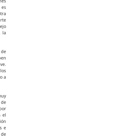
nes
 es
tra
rte
ejo
 la
 de
ben
ve.
 los
jo a
muy
 de
por
 el
ión
s e
 de