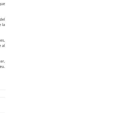
que
del
 la
es,
 al
er,
eu.