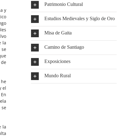
Patrimonio Cultural
a y
ico
Estudios Medievales y Siglo de Oro
ego
les
Misa de Gaita
lvo
e la
Camino de Santiago
 se
que
Exposiciones
 de
Mundo Rural
 he
 el
 En
ela
 se
 la
lta