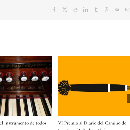
Facebook
Twitter
Reddit
LinkedIn
Tumblr
Pinterest
Vk
o en el noroeste de la
Danzando con dos pianos
miércoles, 24 julio 2024