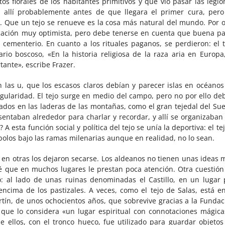
s florales de los habitantes primitivos y que vio pasar las legio
 allí probablemente antes de que llegara el primer cura, pero
. Que un tejo se renueve es la cosa más natural del mundo. Por o
dicación muy optimista, pero debe tenerse en cuenta que buena pa
l cementerio. En cuanto a los rituales paganos, se perdieron: el t
o boscoso, «En la historia religiosa de la raza aria en Europa,
ante», escribe Frazer.
 las u, que los escasos claros debían y parecer islas en océanos
ingularidad. El tejo surge en medio del campo, pero no por ello de
ados en las laderas de las montañas, como el gran tejedal del Sue
e sentaban alrededor para charlar y recordar, y allí se organizaban
 A esta función social y política del tejo se unía la deportiva: el te
 bolos bajo las ramas milenarias aunque en realidad, no lo sean.
; en otras los dejaron secarse. Los aldeanos no tienen unas ideas 
vé que en muchos lugares le prestan poca atención. Otra cuestión
: al lado de unas ruinas denominadas el Castillo, en un lugar 
encima de los pastizales. A veces, como el tejo de Salas, está en
tín, de unos ochocientos años, que sobrevive gracias a la Fundac
 que lo considera «un lugar espiritual con connotaciones mágica
de ellos, con el tronco hueco, fue utilizado para guardar objetos