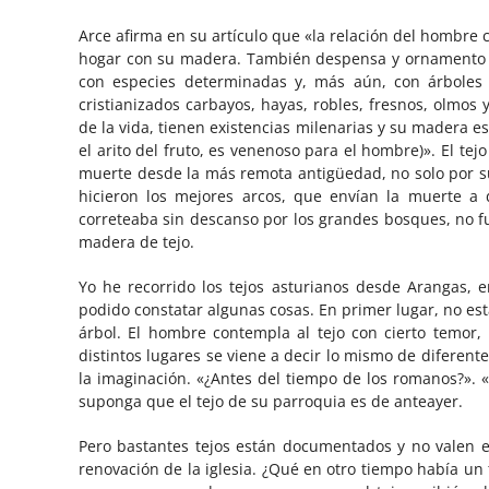
Arce afirma en su artículo que «la relación del hombre 
hogar con su madera. También despensa y ornamento co
con especies determinadas y, más aún, con árboles i
cristianizados carbayos, hayas, robles, fresnos, olmos 
de la vida, tienen existencias milenarias y su madera e
el arito del fruto, es venenoso para el hombre)». El tej
muerte desde la más remota antigüedad, no solo por su
hicieron los mejores arcos, que envían la muerte a
correteaba sin descanso por los grandes bosques, no f
madera de tejo.
Yo he recorrido los tejos asturianos desde Arangas, e
podido constatar algunas cosas. En primer lugar, no es
árbol. El hombre contempla al tejo con cierto temor,
distintos lugares se viene a decir lo mismo de diferent
la imaginación. «¿Antes del tiempo de los romanos?». 
suponga que el tejo de su parroquia es de anteayer.
Pero bastantes tejos están documentados y no valen ex
renovación de la iglesia. ¿Qué en otro tiempo había un 