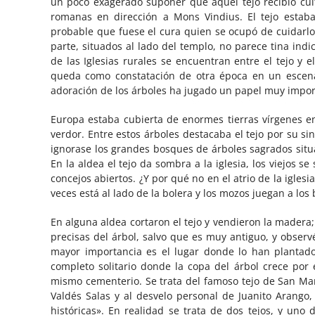
un poco exagerado suponer que aquel tejo recibió culto
romanas en dirección a Mons Vindius. El tejo estaba
probable que fuese el cura quien se ocupó de cuidarlo
parte, situados al lado del templo, no parece tina in
de las Iglesias rurales se encuentran entre el tejo y e
queda como constatación de otra época en un escenari
adoración de los árboles ha jugado un papel muy import
Europa estaba cubierta de enormes tierras vírgenes en
verdor. Entre estos árboles destacaba el tejo por su s
ignorase los grandes bosques de árboles sagrados situ
En la aldea el tejo da sombra a la iglesia, los viejos s
concejos abiertos. ¿Y por qué no en el atrio de la iglesia?
veces está al lado de la bolera y los mozos juegan a los
En alguna aldea cortaron el tejo y vendieron la madera
precisas del árbol, salvo que es muy antiguo, y obser
mayor importancia es el lugar donde lo han plantado
completo solitario donde la copa del árbol crece por 
mismo cementerio. Se trata del famoso tejo de San Mar
Valdés Salas y al desvelo personal de Juanito Arango,
históricas». En realidad se trata de dos tejos, y uno 