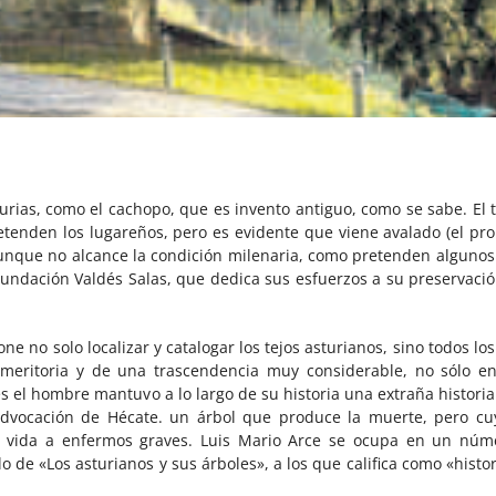
rias, como el cachopo, que es invento antiguo, como se sabe. El t
etenden los lugareños, pero es evidente que viene avalado (el pro
aunque no alcance la condición milenaria, como pretenden algunos.
 Fundación Valdés Salas, que dedica sus esfuerzos a su preservació
e no solo localizar y catalogar los tejos asturianos, sino todos lo
 meritoria y de una trascendencia muy considerable, no sólo en
s el hombre mantuvo a lo largo de su historia una extraña historia
a advocación de Hécate. un árbol que produce la muerte, pero cu
la vida a enfermos graves. Luis Mario Arce se ocupa en un núm
o de «Los asturianos y sus árboles», a los que califica como «histo