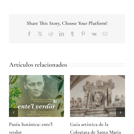
Share This Story, Choose Your Platform!
Facebook
Twitter
Reddit
LinkedIn
Tumblr
Pinterest
Vk
Correo
electrónico
Artículos relacionados
Paséu botánicu: ente’l
Guía artística de la
A
ón
verdor
Colegiata de Santa María
P