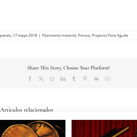
jueves, 17 mayo 2018
|
Patrimonio material
,
Prensa
,
Proyecto Pena Aguda
Share This Story, Choose Your Platform!
Facebook
Twitter
Reddit
LinkedIn
Tumblr
Pinterest
Vk
Correo
electrónico
Artículos relacionados