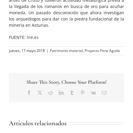
antes de Cristo y tuvieron actividad metalúrgica previa a
la llegada de los romanos en busca de oro para acuñar
moneda. Un pasado desconocido que ahora investigan
los arqueólogos para dar con la piedra fundacional de la
minería en Asturias.
FUENTE:
lne.es
jueves, 17 mayo 2018
|
Patrimonio material
,
Proyecto Pena Aguda
Share This Story, Choose Your Platform!
Facebook
Twitter
Reddit
LinkedIn
Tumblr
Pinterest
Vk
Correo
electrónico
Artículos relacionados